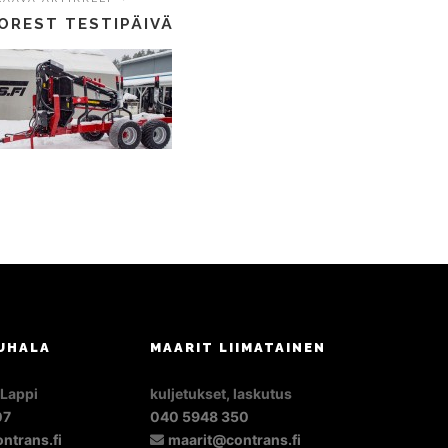
FOREST TESTIPÄIVÄ
UHALA
MAARIT LIIMATAINEN
 Lappi
kuljetukset, laskutus
07
040 5948 350
ntrans.fi
maarit@contrans.fi