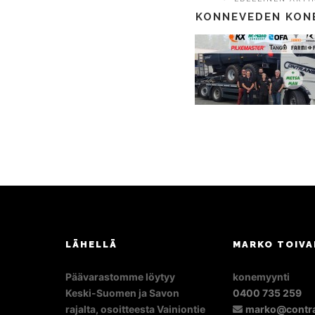
KONNEVEDEN KON
LÄHELLÄ
MARKO TOIVA
Päävarastomme löytyy
konemyynti
Keski-Suomen ja Savon
0400 735 259
rajalta, osoitteesta Vainiontie
marko@contra