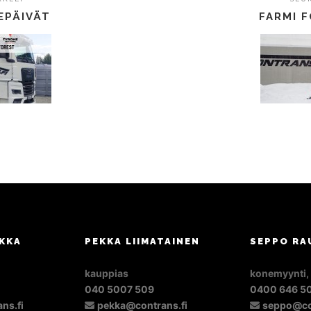
EPÄIVÄT
FARMI 
KKA
PEKKA LIIMATAINEN
SEPPO RA
kauppias
konemyynti,
040 5007 509
0400 646 5
ns.fi
pekka@contrans.fi
seppo@co