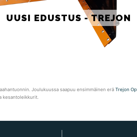
UUSI EDUSTUS - TREJON
maahantuonnin. Joulukuussa saapuu ensimmäinen erä
Trejon Op
kesantoleikkurit.