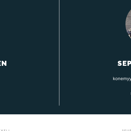
EN
SE
konemyyn
KKELI
SEU