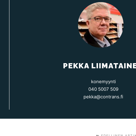
PEKKA LIIMATAIN
konemyynti
040 5007 509
pekka@contrans.fi
EDELLINEN ARTI