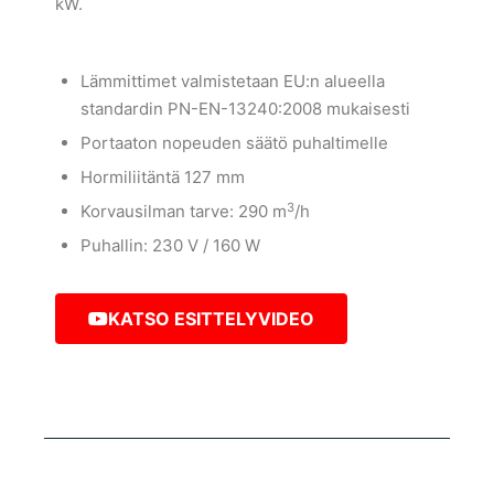
kW.
Lämmittimet valmistetaan EU:n alueella
standardin PN-EN-13240:2008 mukaisesti
Portaaton nopeuden säätö puhaltimelle
Hormiliitäntä 127 mm
3
Korvausilman tarve: 290 m
/h
Puhallin: 230 V / 160 W
KATSO ESITTELYVIDEO