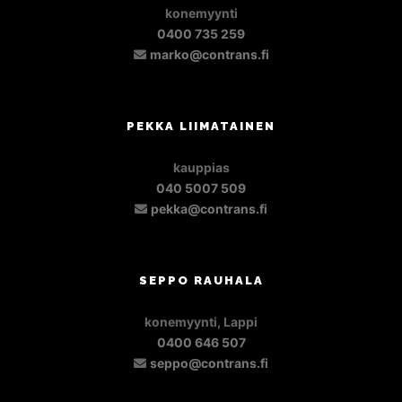
konemyynti
0400 735 259
marko@contrans.fi
PEKKA LIIMATAINEN
kauppias
040 5007 509
pekka@contrans.fi
SEPPO RAUHALA
konemyynti, Lappi
0400 646 507
seppo@contrans.fi