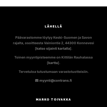
LÄHELLÄ
Päävarastomme löytyy Keski-Suomen ja Savon
rajalta, osoitteesta Vainiontie 2, 44300 Konnevesi
[
katso sijainti kartalla
]
.
Toinen myyntipisteemme on Kittilän Rauhalassa
[
kartta
].
Tervetuloa tutustumaan varastotuotteisiin.
myynti@contrans.fi
MARKO TOIVAKKA