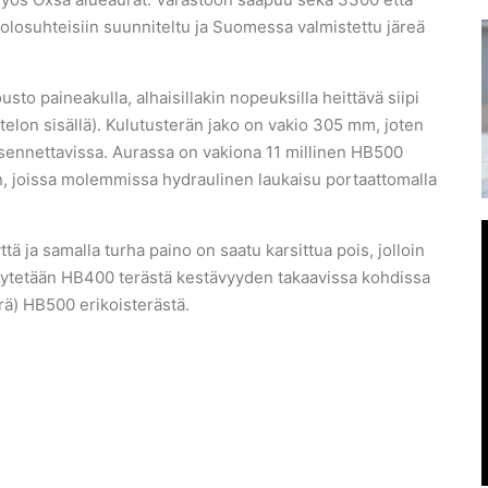
losuhteisiin suunniteltu ja Suomessa valmistettu järeä
to paineakulla, alhaisillakin nopeuksilla heittävä siipi
elon sisällä). Kulutusterän jako on vakio 305 mm, joten
 asennettavissa. Aurassa on vakiona 11 millinen HB500
n, joissa molemmissa hydraulinen laukaisu portaattomalla
ä ja samalla turha paino on saatu karsittua pois, jolloin
ytetään HB400 terästä kestävyyden takaavissa kohdissa
erä) HB500 erikoisterästä.