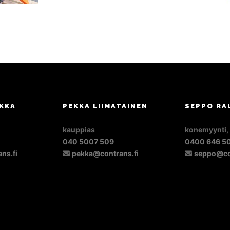
KKA
PEKKA LIIMATAINEN
SEPPO RA
kauppias
konemyynti,
040 5007 509
0400 646 5
ns.fi
pekka@contrans.fi
seppo@co