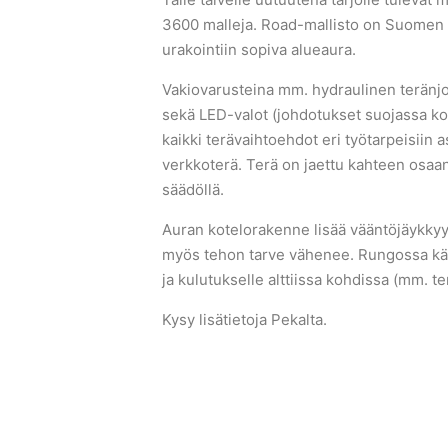
3600 malleja. Road-mallisto on Suomen o
urakointiin sopiva alueaura.
Vakiovarusteina mm. hydraulinen teränjous
sekä LED-valot (johdotukset suojassa kot
kaikki terävaihtoehdot eri työtarpeisiin
verkkoterä. Terä on jaettu kahteen osaa
säädöllä.
Auran kotelorakenne lisää vääntöjäykkyytt
myös tehon tarve vähenee. Rungossa kä
ja kulutukselle alttiissa kohdissa (mm. t
Kysy lisätietoja Pekalta.