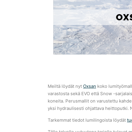
OX
Meiltä löydät nyt
Oxsan
koko lumityömall
varastosta sekä EVO että Snow -sarjalai
koneita. Perusmallit on varustettu kahdel
yksi hydraulisesti ohjattava heittoputki
Tarkemmat tiedot lumilingoista löydät
tu
Tälle talvelle uutuutena tarjolle tuleva