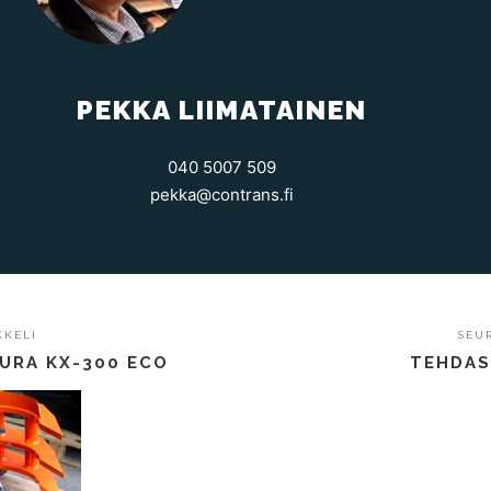
PEKKA LIIMATAINEN
040 5007 509
pekka@contrans.fi
KKELI
SEU
URA KX-300 ECO
TEHDAS