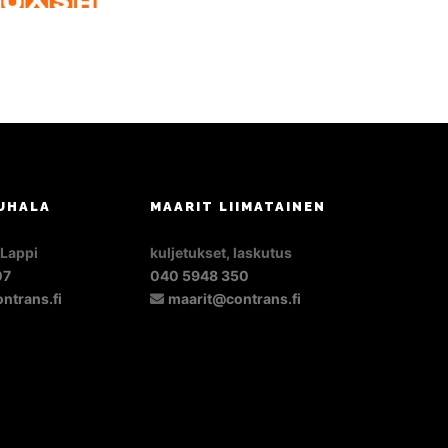
UHALA
MAARIT LIIMATAINEN
 Lappi
kuljetukset, laskutus
07
040 5948 350
ntrans.fi
maarit@contrans.fi