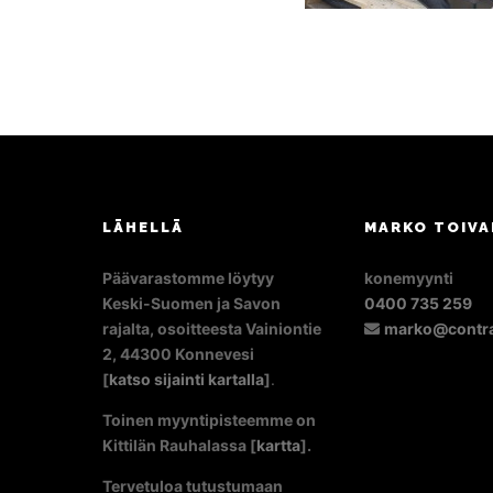
LÄHELLÄ
MARKO TOIVA
Päävarastomme löytyy
konemyynti
Keski-Suomen ja Savon
0400 735 259
rajalta, osoitteesta Vainiontie
marko@contra
2, 44300 Konnevesi
[
katso sijainti kartalla
]
.
Toinen myyntipisteemme on
Kittilän Rauhalassa [
kartta
].
Tervetuloa tutustumaan