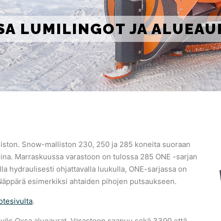
SA LUMILINGOT JA ALUEAU
iston. Snow-malliston 230, 250 ja 285 koneita suoraan
sina. Marraskuussa varastoon on tulossa 285 ONE -sarjan
la hydraulisesti ohjattavalla luukulla, ONE-sarjassa on
. Näppärä esimerkiksi ahtaiden pihojen putsaukseen.
otesivulta
.
t myös Oxsa alueaurat. Varastoon saapuu sekä 3300 että