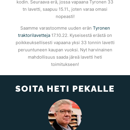
kodin. Seuraava erä, jossa vapaana Tyronen 33
tn lavetti, saapuu 15.11., joten varaa omasi
nopeasti!
Saamme varastoomme uuden erän
Tyronen
traktorilavetteja
17.10.22. Kyseisestä erästä on
poikkeuksellisesti vapaana yksi 33 tonnin lavetti
peruuntuneen kaupan vuoksi. Nyt harvinainen
mahdollisuus saada järeä lavetti heti
toimitukseen!
SOITA HETI PEKALLE