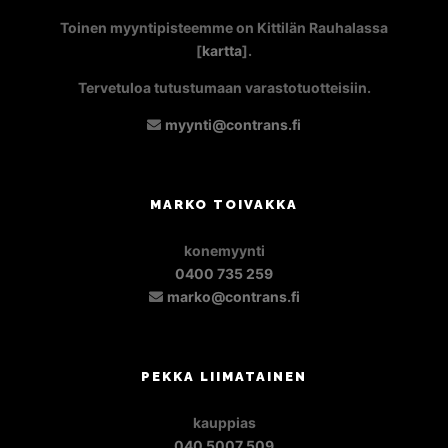
Toinen myyntipisteemme on Kittilän Rauhalassa
[
kartta
].
Tervetuloa tutustumaan varastotuotteisiin.
myynti@contrans.fi
MARKO TOIVAKKA
konemyynti
0400 735 259
marko@contrans.fi
PEKKA LIIMATAINEN
kauppias
040 5007 509