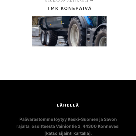
SEURAAVA ARTIKKELI
TMK KONEPÄIVÄ
LÄHELLÄ
Päävarastomme löytyy Keski-Suomen ja Savon
rajalta, osoitteesta Vainiontie 2, 44300 Konnevesi
[
katso sijainti kartalla
]
.